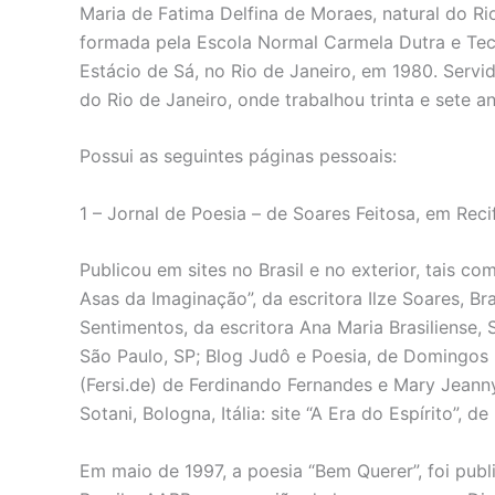
Maria de Fatima Delfina de Moraes, natural do Ri
formada pela Escola Normal Carmela Dutra e Tec
Estácio de Sá, no Rio de Janeiro, em 1980. Serv
do Rio de Janeiro, onde trabalhou trinta e sete a
Possui as seguintes páginas pessoais:
1 – Jornal de Poesia – de Soares Feitosa, em Reci
Publicou em sites no Brasil e no exterior, tais co
Asas da Imaginação”, da escritora Ilze Soares, Bra
Sentimentos, da escritora Ana Maria Brasiliense, 
São Paulo, SP; Blog Judô e Poesia, de Domingos 
(Fersi.de) de Ferdinando Fernandes e Mary Jeanny,
Sotani, Bologna, Itália: site “A Era do Espírito”, de
Em maio de 1997, a poesia “Bem Querer”, foi publ