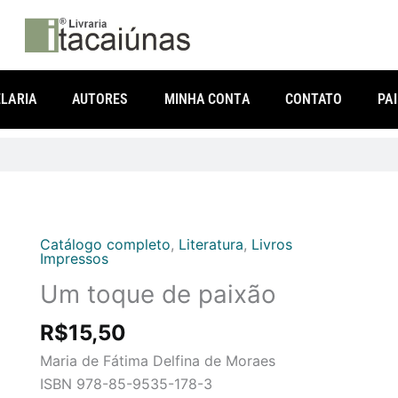
LARIA
AUTORES
MINHA CONTA
CONTATO
PA
Catálogo completo
,
Literatura
,
Livros
Um
Impressos
toque
Um toque de paixão
de
paixão
R$
15,50
quantidade
Maria de Fátima Delfina de Moraes
ISBN 978-85-9535-178-3