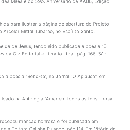
 das Mães e do 59o. Aniversário da AABB, Edição
ida para ilustrar a página de abertura do Projeto
Arcelor Mittal Tubarão, no Espírito Santo.
eida de Jesus, tendo sido publicada a poesia “O
s da Giz Editorial e Livraria Ltda., pág. 166, São
ada a poesia “Bebo-te”, no Jornal “O Aplauso”, em
icado na Antologia “Amar em todos os tons – rosa-
” recebeu menção honrosa e foi publicada em
 pela Editora Galinha Pulando, pág.114, Em Vitória da