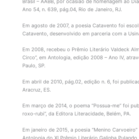
Brasil – AABB, por ocasião de homenagem ao Dia
Ano 54, n. 639, pág.04, Rio de Janeiro, RJ.
Em agosto de 2007, a poesia Catavento foi escolh
Catavento, desenvolvido em parceria com a Usina 
Em 2008, recebeu o Prêmio Literário Valdeck Alm
Circo”, em Antologia, edição 2008 – Ano IV, atravé
Paulo, SP.
Em abril de 2010, pág.02, edição n. 6, foi public
Aracruz, ES.
Em março de 2014, o poema “Possua-me” foi publ
roxo-rubi”, da Editora Literacidade, Belém, PA.
Em janeiro de 2015, a poesia “Menino Carvoeiro
Antologia do XI Prêmio Literário Galinha Pulando,