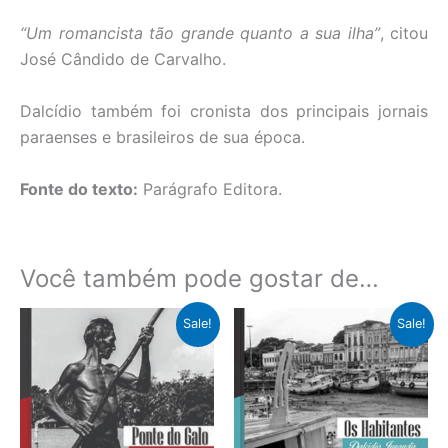
“Um romancista tão grande quanto a sua ilha”
, citou
José Cândido de Carvalho.
Dalcídio também foi cronista dos principais jornais
paraenses e brasileiros de sua época.
Fonte do texto:
Parágrafo Editora.
Você também pode gostar de…
O
O
O
O
Sale!
Sale!
preço
preço
preço
preço
original
atual
original
atual
era:
é:
era:
é:
R$36,50.
R$25,00.
R$36,50.
R$25,00.