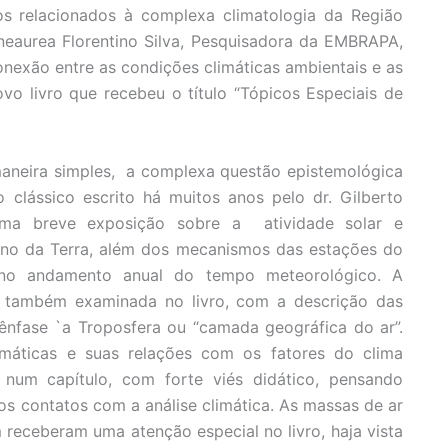
os relacionados à complexa climatologia da Região
ineaurea Florentino Silva, Pesquisadora da EMBRAPA,
onexão entre as condições climáticas ambientais e as
ovo livro que recebeu o título “Tópicos Especiais de
 maneira simples, a complexa questão epistemológica
 clássico escrito há muitos anos pelo dr. Gilberto
ma breve exposição sobre a atividade solar e
rno da Terra, além dos mecanismos das estações do
e no andamento anual do tempo meteorológico. A
foi também examinada no livro, com a descrição das
ênfase `a Troposfera ou “camada geográfica do ar”.
limáticas e suas relações com os fatores do clima
 num capítulo, com forte viés didático, pensando
os contatos com a análise climática. As massas de ar
eceberam uma atenção especial no livro, haja vista