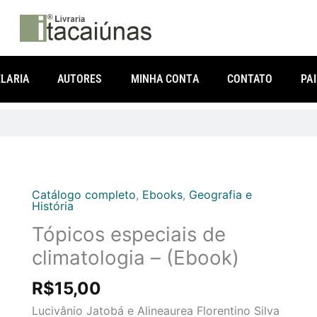
LARIA
AUTORES
MINHA CONTA
CONTATO
PA
Catálogo completo
,
Ebooks
,
Geografia e
Tópicos
História
especiais
Tópicos especiais de
de
climatologia
climatologia – (Ebook)
-
R$
15,00
(Ebook)
quantidade
Lucivânio Jatobá e Alineaurea Florentino Silva