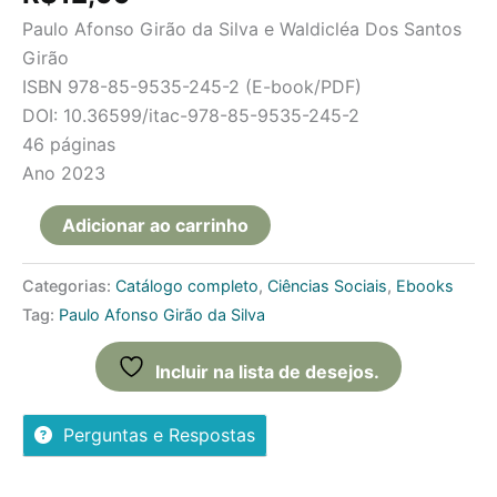
de 5, com
Paulo Afonso Girão da Silva e Waldicléa Dos Santos
baseado
em
avaliação
Girão
de cliente
ISBN 978-85-9535-245-2 (E-book/PDF)
DOI: 10.36599/itac-978-85-9535-245-2
46 páginas
Ano 2023
Adicionar ao carrinho
Categorias:
Catálogo completo
,
Ciências Sociais
,
Ebooks
Tag:
Paulo Afonso Girão da Silva
Incluir na lista de desejos.
Perguntas e Respostas