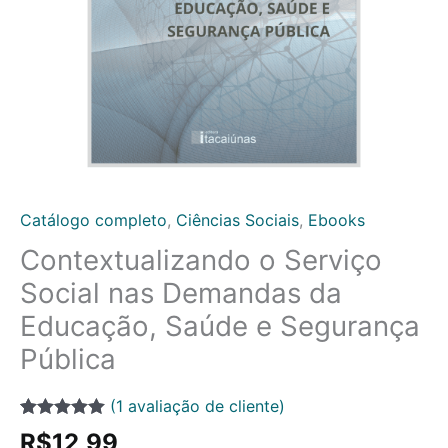
e
Segurança
Pública
quantidade
Catálogo completo
,
Ciências Sociais
,
Ebooks
Contextualizando o Serviço
Social nas Demandas da
Educação, Saúde e Segurança
Pública
(
1
avaliação de cliente)
Avaliado
1
R$
12,99
como
5.00