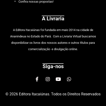
Confira nossas propostas!
A Livraria
A
Editora Itacaiúnas
foi fundada em maio 2014 na cidade de
Ananindeua no Estado do Pará. Com a Livraria Virtual buscamos
disponibilizar os livros dos nossos autores e outros títulos para
comercialização e divulgação online.
Siga-nos
F
I
Y
W
a
n
o
h
c
s
u
a
e
t
t
t
© 2026 Editora Itacaiúnas. Todos os Direitos Reservados
b
a
u
s
o
g
b
a
o
r
e
p