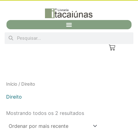
Classificado
Ir
por
para
mais
recente
o
conteúdo
Search
Search
Cart
Início
/ Direito
Direito
Mostrando todos os 2 resultados