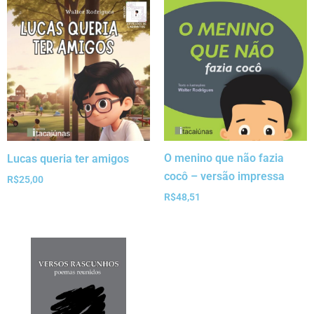
O menino que não fazia
Lucas queria ter amigos
cocô – versão impressa
R$
25,00
R$
48,51