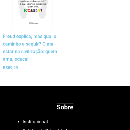
Freud explica, mas qual o
caminho a seguir? O mal-
estar na civilização: quem
ama, educa!
R$
59,99
Sobre
Institucional